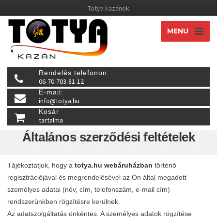
Totya kazánok
MENU
Rendelés telefonon:
06-70-703-81-12
E-mail:
info@totya.hu
Kosár
tartalma
Általános szerződési feltételek
Tájékoztatjuk, hogy a
totya.hu webáruházban
történő
regisztrációjával és megrendelésével az Ön által megadott
személyes adatai (név, cím, telefonszám, e-mail cím)
rendszerünkben rögzítésre kerülnek.
Az adatszolgáltatás önkéntes. A személyes adatok rögzítése