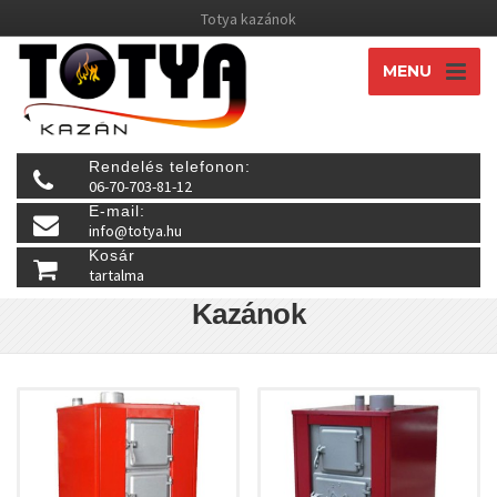
Totya kazánok
MENU
Rendelés telefonon:
06-70-703-81-12
E-mail:
info@totya.hu
Kosár
tartalma
Kazánok