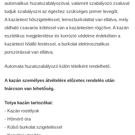
automatikus huzatszabályozóval, valamint szabályozó zsaluval
tudjuk szabályozni az égéshez szükséges primer levegőt.
A kazántest hőszigeteléssel, lemezburkolattal van ellátva, mely
oldható csavaros kötéssel van a kazántesten rögzítve. A kazán
esztétikus megjelenítése és korrózió védelme érdekében a
kazántest hőálló festéssel, a burkolat elektrosztatikus
porszórással van ellátva.
Automata huzatszabályozó külön tételként rendelhető.
A kazán személyes átvételére előzetes rendelés után
Inárcson van lehetőség.
Totya kazán tartozékai:
- Kazán rostélyok
- Hőmérő óra
- Külső burkolat szigeteléssel