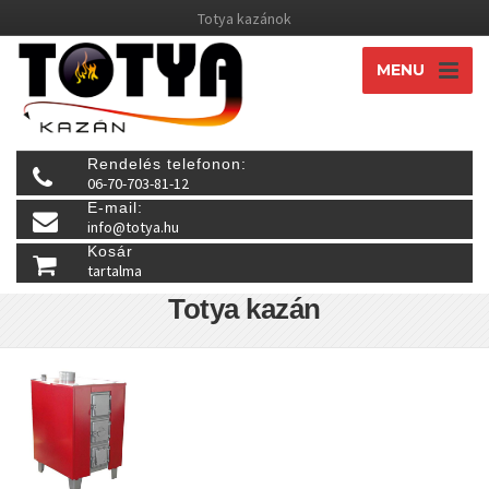
Totya kazánok
MENU
Rendelés telefonon:
06-70-703-81-12
E-mail:
info@totya.hu
Kosár
tartalma
Totya kazán