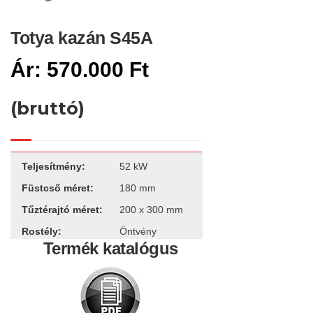
Totya kazán S45A
570.000
Ft
(bruttó)
Teljesítmény:
52 kW
Füstcső méret:
180 mm
Tűztérajtó méret:
200 x 300 mm
Rostély:
Öntvény
Termék katalógus