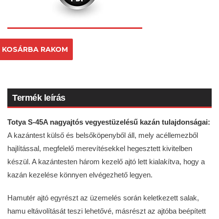
KOSÁRBA RAKOM
Termék leírás
Totya S-45A nagyajtós vegyestüzelésű kazán tulajdonságai:
A kazántest külső és belsőköpenyből áll, mely acéllemezből
hajlítással, megfelelő merevítésekkel hegesztett kivitelben
készül. A kazántesten három kezelő ajtó lett kialakítva, hogy a
kazán kezelése könnyen elvégezhető legyen.
Hamutér ajtó egyrészt az üzemelés során keletkezett salak,
hamu eltávolítását teszi lehetővé, másrészt az ajtóba beépített