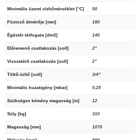
Minimális üzemi vízhőmérséklet [°C]
50
Füstcső átmérője [mm]
180
Égéstér térfogata [dm3]
140
Előremenő csatlakozás [coll]
2"
Visszatérő csatlakozás [coll]
2"
Töltő-ürítő [coll]
3/4"
Minimális huzatigény [mbar]
0,25
Szükséges kémény magasság [m]
12
Súly [kg]
310
Magasság [mm]
1070
Mélység [mm]
800