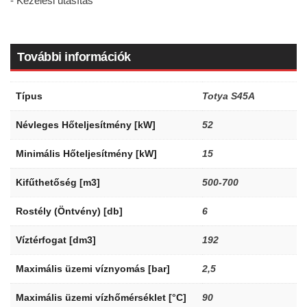
- Kezelési utasítás
További információk
Típus
Totya S45A
Névleges Hőteljesítmény [kW]
52
Minimális Hőteljesítmény [kW]
15
Kifűthetőség [m3]
500-700
Rostély (Öntvény) [db]
6
Víztérfogat [dm3]
192
Maximális üzemi víznyomás [bar]
2,5
Maximális üzemi vízhőmérséklet [°C]
90