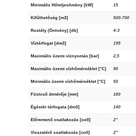
Minimális Hőteljesítmény [kW]
15
Kifűthetőség [m3]
500-700
Rostély (Öntvény) [db]
4-3
Víztérfogat [dm3]
195
Maximális üzemi víznyomás [bar]
2,5
Maximális üzemi vízhőmérséklet [°C]
90
Minimális üzemi vízhőmérséklet [°C]
50
Füstcső átmérője [mm]
180
Égéstér térfogata [dm3]
140
Előremenő csatlakozás [coll]
2"
Visszatérő csatlakozás [coll]
2"