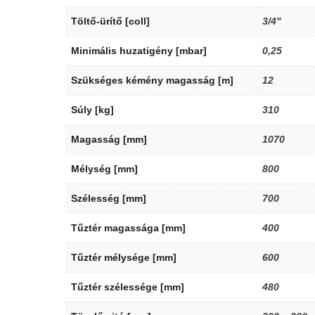
Töltő-ürítő [coll]
3/4"
Minimális huzatigény [mbar]
0,25
Szükséges kémény magasság [m]
12
Súly [kg]
310
Magasság [mm]
1070
Mélység [mm]
800
Szélesség [mm]
700
Tűztér magassága [mm]
400
Tűztér mélysége [mm]
600
Tűztér szélessége [mm]
480