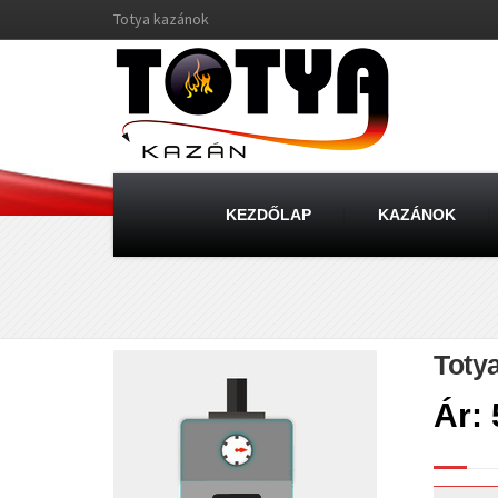
Totya kazánok
KEZDŐLAP
KAZÁNOK
Toty