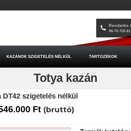
Rendelés 
06-70-703-81
KAZÁNOK SZIGETELÉS NÉLKÜL
TARTOZÉKOK
Totya kazán
a DT42 szigetelés nélkül
546.000
Ft
(bruttó)