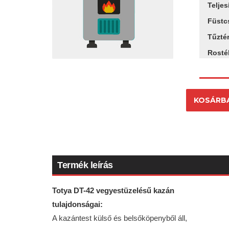
Telje
Füstc
Tűztér
Rosté
KOSÁRB
Termék leírás
Totya DT-42 vegyestüzelésű kazán
tulajdonságai:
A kazántest külső és belsőköpenyből áll,