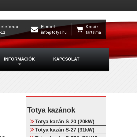
telefonon:
E-mail:
Kosár
-12
info@totya.hu
tartalma
INFORMÁCIÓK
KAPCSOLAT
Totya kazánok
Totya kazán S-20 (20kW)
Totya kazán S-27 (31kW)