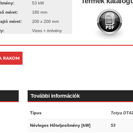
Termék katalóg
sítmény:
53 kW
ső méret:
180 mm
ajtó méret:
200 x 200 mm
ly:
Vizes + öntvény
A RAKOM
További információk
Típus
Totya DT4
Névleges Hőteljesítmény [kW]
53