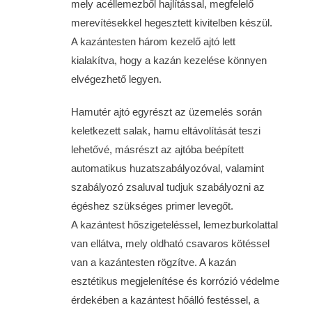
mely acéllemezből hajlítással, megfelelő
merevítésekkel hegesztett kivitelben készül.
A kazántesten három kezelő ajtó lett
kialakítva, hogy a kazán kezelése könnyen
elvégezhető legyen.
Hamutér ajtó egyrészt az üzemelés során
keletkezett salak, hamu eltávolítását teszi
lehetővé, másrészt az ajtóba beépített
automatikus huzatszabályozóval, valamint
szabályozó zsaluval tudjuk szabályozni az
égéshez szükséges primer levegőt.
A kazántest hőszigeteléssel, lemezburkolattal
van ellátva, mely oldható csavaros kötéssel
van a kazántesten rögzítve. A kazán
esztétikus megjelenítése és korrózió védelme
érdekében a kazántest hőálló festéssel, a