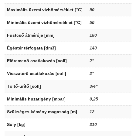
Maximális üzemi vízhőmérséklet [°C]
90
Minimális üzemi vízhőmérséklet [°C]
50
Füstcső átmérője [mm]
180
Égéstér térfogata [dm3]
140
Előremenő csatlakozás [coll]
2"
Visszatérő csatlakozás [coll]
2"
Töltő-ürítő [coll]
3/4"
Minimális huzatigény [mbar]
0,25
Szükséges kémény magasság [m]
12
Súly [kg]
310