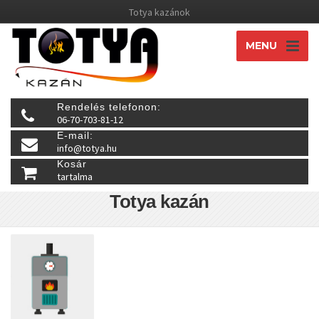
Totya kazánok
MENU
Rendelés telefonon:
06-70-703-81-12
E-mail:
info@totya.hu
Kosár
tartalma
Totya kazán