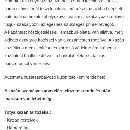
Hamutér ajtó egyrészt az üzemelés során keletkezett salak,
hamu eltávolítását teszi lehetővé, másrészt az ajtóba beépített
automatikus huzatszabályozóval, valamint szabályozó zsaluval
tudjuk szabályozni az égéshez szükséges primer levegőt.
A kazántest hőszigeteléssel, lemezburkolattal van ellátva, mely
oldható csavaros kötéssel van a kazántesten rögzítve. A kazán
esztétikus megjelenítése és korrózió védelme érdekében a
kazántest hőálló festéssel, a burkolat elektrosztatikus
porszórással van ellátva.
Automata huzatszabályozó külön tételként rendelhető.
A kazán személyes átvételére előzetes rendelés után
Inárcson van lehetőség.
Totya kazán tartozékai:
- Kazán rostélyok
- Hőmérő óra