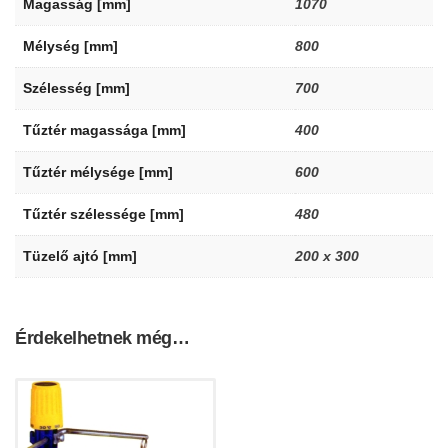
Magasság [mm]
1070
Mélység [mm]
800
Szélesség [mm]
700
Tűztér magassága [mm]
400
Tűztér mélysége [mm]
600
Tűztér szélessége [mm]
480
Tüzelő ajtó [mm]
200 x 300
Érdekelhetnek még…