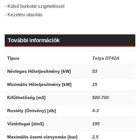
- Külső burkolat szigeteléssel
- Kezelési utasítás
További információk
Típus
Totya DT42A
Névleges Hőteljesítmény [kW]
53
Minimális Hőteljesítmény [kW]
15
Kifűthetőség [m3]
500-700
Rostély (Öntvény) [db]
4-3
Víztérfogat [dm3]
195
Maximális üzemi víznyomás [bar]
2,5